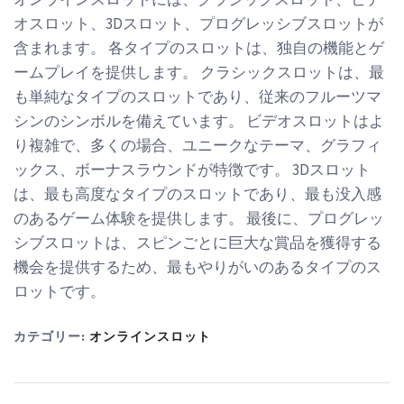
オスロット、3Dスロット、プログレッシブスロットが
含まれます。 各タイプのスロットは、独自の機能とゲ
ームプレイを提供します。 クラシックスロットは、最
も単純なタイプのスロットであり、従来のフルーツマ
シンのシンボルを備えています。 ビデオスロットはよ
り複雑で、多くの場合、ユニークなテーマ、グラフィ
ックス、ボーナスラウンドが特徴です。 3Dスロット
は、最も高度なタイプのスロットであり、最も没入感
のあるゲーム体験を提供します。 最後に、プログレッ
シブスロットは、スピンごとに巨大な賞品を獲得する
機会を提供するため、最もやりがいのあるタイプのス
ロットです。
カテゴリー:
オンラインスロット