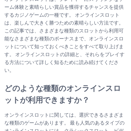
ーム体験と素晴らしい賞品を獲得するチャンスを提供
するカジノゲームの一種です。 オンラインスロット
は、楽しんで大きく勝つための素晴らしい方法です。
この記事では、さまざまな種類のスロットから利用可
能なさまざまな種類のボーナスまで、オンラインスロ
ットについて知っておくべきことをすべて取り上げま
す。 オンラインスロットの詳細と、それらをプレイす
る方法について詳しく知るために読み続けてくださ
い。
どのような種類のオンラインスロ
ットが利用できますか？
オンラインスロットに関しては、選択できるさまざま
な種類のゲームがあります。 最も人気のあるタイプの
オンラインスロットには、クラシックスロット、ビデ